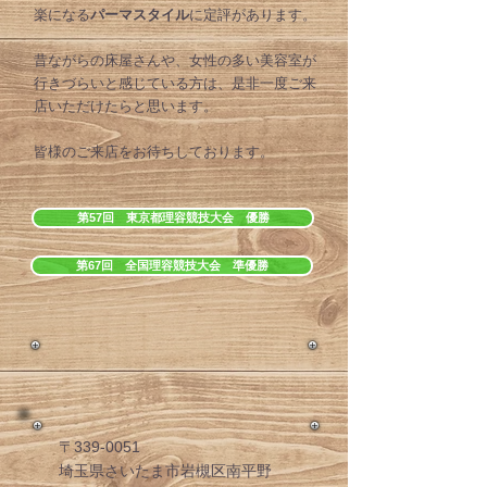
楽になる
パーマスタイル
に定評があります。
昔ながらの床屋さんや、女性の多い美容室が
行きづらいと感じている方は、是非一度ご来
店いただけたらと思います。
皆様のご来店をお待ちしております。
第57回 東京都理容競技大会 優勝
第67回 全国理容競技大会 準優勝
〒339-0051
埼玉県さいたま市岩槻区南平野