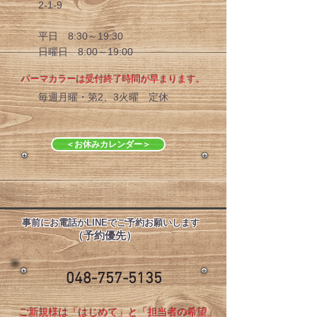
2-1-9
平日 8:30～19:30
日曜日 8:00～19:00
​パーマカラーは受付終了時間が早まります。​
毎週月曜・第2、3火曜 定休
＜お休みカレンダー＞
​事前にお電話かLINEでご予約お願いします
​（予約優先）
048-757-5135
ご新規様は「はじめて」と「担当者の希望」