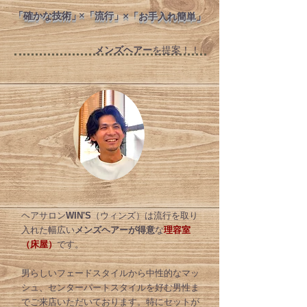
​×
​「確かな技術」
​「流行」
​×
​「お手入れ簡単」
メンズヘアー
を提案！！
ヘアサロン
WIN'S
（ウィンズ）
は流行を取り
入れた幅広い
メンズヘアーが得意
な
理容室
（床屋）
です。
男らしいフェードスタイルから中性的なマッ
シュ、センターパートスタイルを好む男性ま
でご来店いただいております。特にセットが