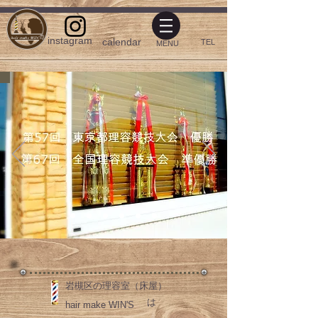
instagram​
calendar​
​TEL
​MENU
岩槻区の​理容室（床屋）
​は
hair make WIN'S