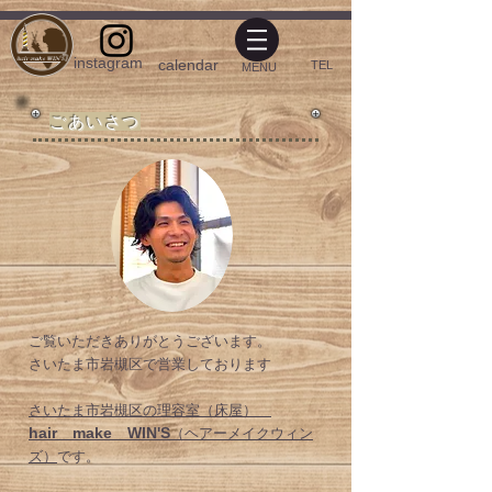
instagram​
calendar​
​TEL
​MENU
​ごあいさつ
ご覧いただきありがとうございます。
さいたま市岩槻区で営業しております
さいたま市岩槻区の理容室（床屋）
hair make WIN'S
（ヘアーメイクウィン
ズ）
です。