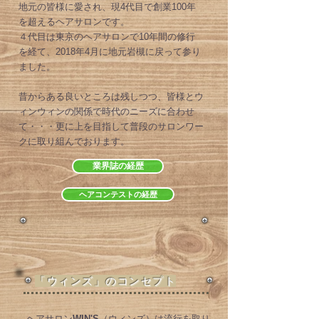
地元の皆様に愛され、現4代目で創業100年
を超えるヘアサロンです。
４代目は東京のヘアサロンで10年間の修行
を経て、2018年4月に地元岩槻に戻って参り
ました。
昔からある良いところは残しつつ、皆様とウ
ィンウィンの関係で時代のニーズに合わせ
て・・・更に上を目指して普段のサロンワー
クに取り組んでおります。
業界誌の経歴
ヘアコンテストの経歴
​「ウィンズ」のコンセプト
ヘアサロン
WIN'S
（ウィンズ）
は流行を取り