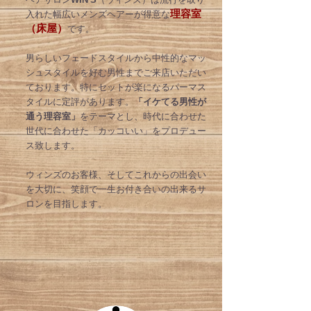
理容室
入れた幅広いメンズヘアーが得意な
（床屋）
です。
男らしいフェードスタイルから中性的なマッ
シュスタイルを好む男性までご来店いただい
ております。特にセットが楽になるパーマス
タイルに定評があります。
「イケてる男性が
通う理容室」
をテーマとし、時代に合わせた
世代に合わせた「カッコいい」をプロデュー
ス致します。
ウィンズのお客様、そしてこれからの出会い
を大切に、笑顔で一生お付き合いの出来るサ
ロンを目指します
。