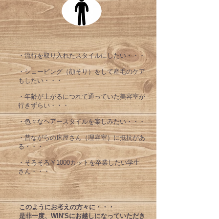
​・流行を取り入れたスタイルにしたい・・・
​・シェービング（顔そり）をして産毛のケア
もしたい・・・
​・年齢が上がるにつれて通っていた美容室が
行きずらい・・・
​・色々なヘアースタイルを楽しみたい・・・
​・昔ながらの床屋さん（理容室）に抵抗があ
る・・・
​・そろそろ￥1000カットを卒業したい学生
さん・・・
​このようにお考えの方々に・・・
是非一度、WIN'Sにお越しになっていただき