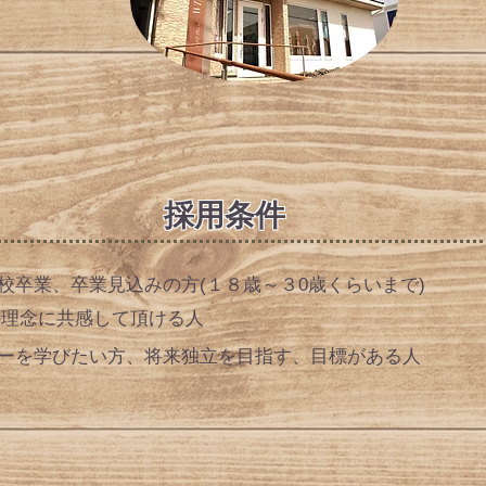
​採用条件
学校卒業、卒業見込みの方(１８歳～３0歳くらいまで)
Ｓの理念に共感して頂ける人
アーを学びたい方、将来独立を目指す、目標がある人