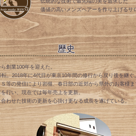
伝統的な技術で最先端の美を追求した
​価値の高いメンズヘアーを作り上げるサ
​歴史
ら創業100年
を迎えた。
に移転。2018年に4代目が東京10年間の修行から戻り後を継ぐ
ＮＳ等の発信により岩槻、春日部の近郊から県外のお客様ま
客を行い、現在では毎年売上を更新。
代に合わせた技術の更新を心掛け更なる成長を遂げている。