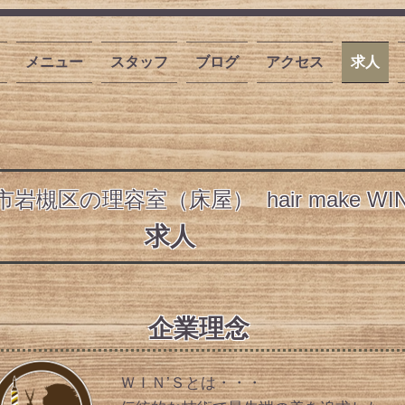
メニュー
スタッフ
ブログ
アクセス
求人
岩槻区の理容室（床屋） hair make WIN'
​求人
​企業理念
ＷＩＮ’Ｓとは・・・