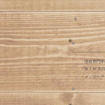
​・理容専門
​・ＷＩＮ’
​・メンズヘ