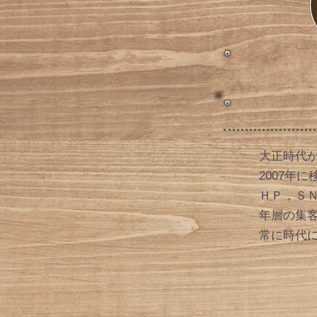
大正時代か
2007年
ＨＰ，Ｓ
年層の集
​常に時