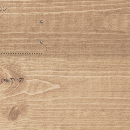
ロン。
。
で幅広い若