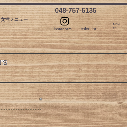
048-757-5135​
女性メニュー
​MENU
calendar​
instagram​
​TEL
S​